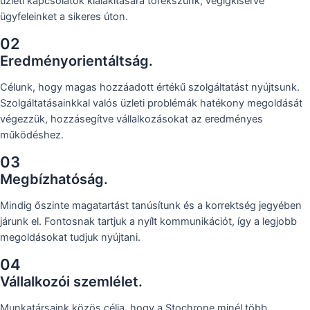
üzleti kapcsolatok kialakítására törekszünk, végigkísérve
ügyfeleinket a sikeres úton.
02
Eredményorientáltság.
Célunk, hogy magas hozzáadott értékű szolgáltatást nyújtsunk.
Szolgáltatásainkkal valós üzleti problémák hatékony megoldását
végezzük, hozzásegítve vállalkozásokat az eredményes
működéshez.
03
Megbízhatóság.
Mindig őszinte magatartást tanúsítunk és a korrektség jegyében
járunk el. Fontosnak tartjuk a nyílt kommunikációt, így a legjobb
megoldásokat tudjuk nyújtani.
04
Vállalkozói szemlélet.
Munkatársaink közös célja, hogy a Stochrone minél több