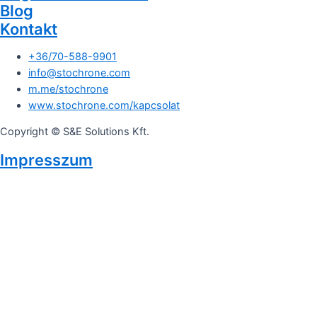
Blog
Kontakt
+36/70-588-9901
info@stochrone.com
m.me/stochrone
www.stochrone.com/kapcsolat
Copyright © S&E Solutions Kft.
Impresszum
Adatkezelési tájékoztató
We use cookies on our website to give you the most relevant
experience by remembering your preferences and repeat visits.
By clicking “Accept”, you consent to the use of ALL the cookies.
Cookie settings
ACCEPT
Close