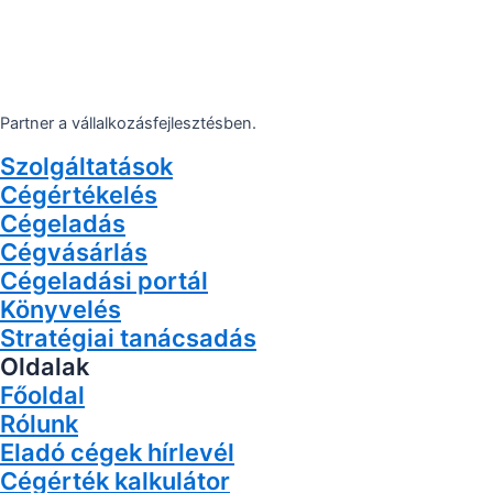
Partner a vállalkozásfejlesztésben.
Szolgáltatások
Cégértékelés
Cégeladás
Cégvásárlás
Cégeladási portál
Könyvelés
Stratégiai tanácsadás
Oldalak
Főoldal
Rólunk
Eladó cégek hírlevél
Cégérték kalkulátor